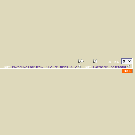
Jump to:
Album:
Выездные Посиделки, 21-23 сентября, 2012
Album:
Постоялки - полеталки
RSS