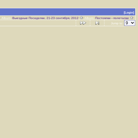
[Login]
Album:
Выездные Посиделки, 21-23 сентября, 2012
Album:
Постоялки - полеталки
Jump to: