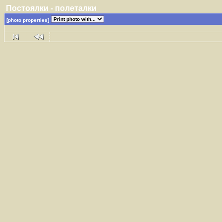
Постоялки - полеталки
[photo properties]