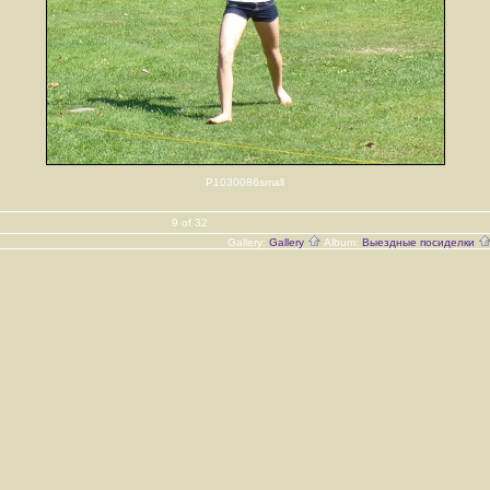
P1030086small
9 of 32
Gallery:
Gallery
Album:
Выездные посиделки