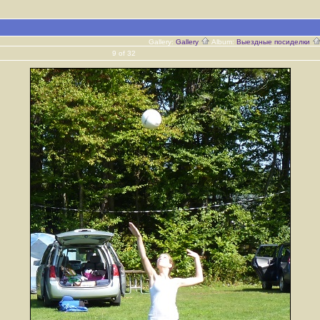
Gallery:
Gallery
Album:
Выездные посиделки
9 of 32