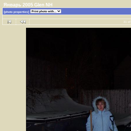
Январь 2005 Glen NH
[photo properties]
31 of