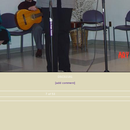
DSC02181
[add comment]
7 of 53