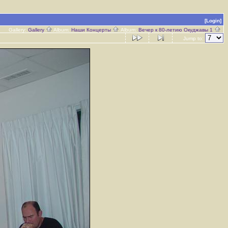
[Login]
Gallery:
Gallery
Album:
Наши Концерты
Album:
Вечер к 80-летию Окуджавы 1
Jump to: