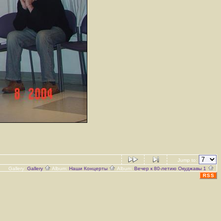
Jump to:
Gallery:
Gallery
Album:
Наши Концерты
Album:
Вечер к 80-летию Окуджавы 1
RSS