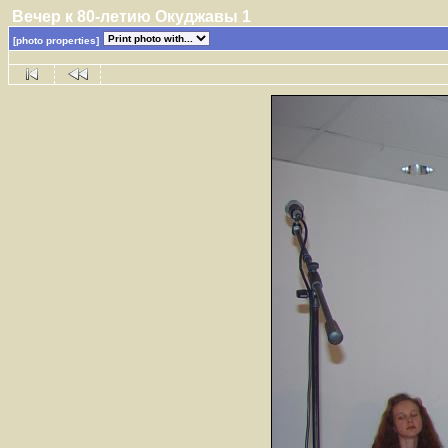
Вечер к 80-летию Окуджавы 1
[photo properties]