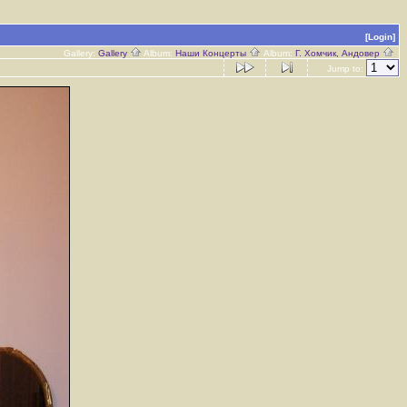
[Login]
Gallery:
Gallery
Album:
Наши Концерты
Album:
Г. Хомчик, Андовер
Jump to: