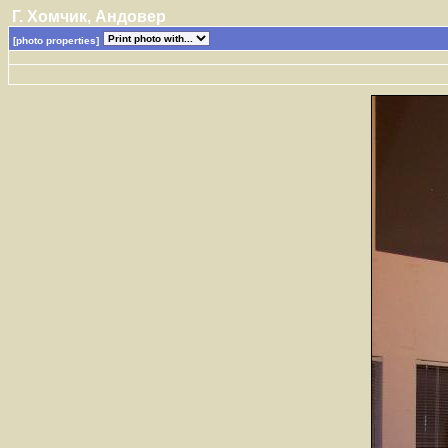
Г. Хомчик, Андовер
[photo properties]