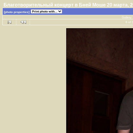
Благотворительный концерт в Бнeй Моше 20 марта, 
[photo properties]
Gallery:
6 of 